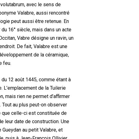
n volutabrum, avec le sens de
toponyme Valabre, aussi rencontré
ogie peut aussi être retenue. En
ir du 16° siècle, mais dans un acte
Occitan, Vabre désigne un ravin, un
endroit. De fait, Valabre est une
u développement de la céramique,
le feu.
te du 12 août 1445, comme étant à
. L’emplacement de la Tuilerie
n, mais rien ne permet d’affirmer
 Tout au plus peut-on observer
e que celle-ci est constituée de
de leur date de construction. Une
e Gueydan au petit Valabre, et
, puis à Jean-François Ollivier, ,