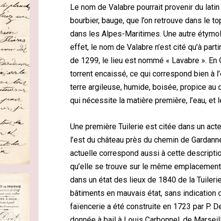
Le nom de Valabre pourrait provenir du lati
bourbier, bauge, que l’on retrouve dans le 
dans les Alpes-Maritimes. Une autre étymol
effet, le nom de Valabre n’est cité qu’à part
de 1299, le lieu est nommé « Lavabre ». En 
torrent encaissé, ce qui correspond bien à l’
terre argileuse, humide, boisée, propice a
qui nécessite la matière première, l’eau, et 
Une première Tuilerie est citée dans un ac
l’est du château près du chemin de Gardanne
actuelle correspond aussi à cette descriptio
qu’elle se trouve sur le même emplacement.
dans un état des lieux de 1840 de la Tuileri
bâtiments en mauvais état, sans indication 
faïencerie a été construite en 1723 par P. D
donnée à bail à Louis Carbonnel, de Marseille